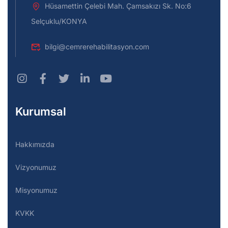
Hüsamettin Çelebi Mah. Çamsakızı Sk. No:6
Selçuklu/KONYA
bilgi@cemrerehabilitasyon.com
Kurumsal
Hakkımızda
Vizyonumuz
Misyonumuz
KVKK