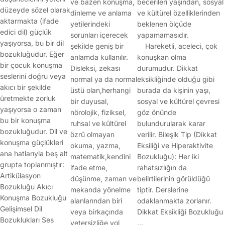
ve bazen konuşma,
becerileri yaşından, sosyal
düzeyde sözel olarak
dinleme ve anlama
ve kültürel özelliklerinden
aktarmakta (ifade
yetilerindeki
beklenen ölçüde
edici dil) güçlük
sorunları içerecek
yapamamasıdır.
yaşıyorsa, bu bir dil
şekilde geniş bir
Hareketli, aceleci, çok
bozukluğudur. Eğer
anlamda kullanılır.
konuşkan olma
bir çocuk konuşma
Disleksi, zekası
durumudur. Dikkat
seslerini doğru veya
normal ya da normal
eksikliğinde olduğu gibi
akıcı bir şekilde
üstü olan,herhangi
burada da kişinin yaşı,
üretmekte zorluk
bir duyusal,
sosyal ve kültürel çevresi
yaşıyorsa o zaman
nörolojik, fiziksel,
göz önünde
bu bir konuşma
ruhsal ve kültürel
bulundurularak karar
bozukluğudur. Dil ve
özrü olmayan
verilir. Bileşik Tip (Dikkat
konuşma güçlükleri
okuma, yazma,
Eksiliği ve Hiperaktivite
ana hatlarıyla beş alt
matematik,kendini
Bozukluğu): Her iki
grupta toplanmıştır:
ifade etme,
rahatsızlığın da
Artikülasyon
düşünme, zaman ve
belirtilerinin görüldüğü
Bozukluğu Akıcı
mekanda yönelme
tiptir. Derslerine
Konuşma Bozukluğu
alanlarından biri
odaklanmakta zorlanır.
Gelişimsel Dil
veya birkaçında
Dikkat Eksikliği Bozukluğu
Bozuklukları Ses
yetersizliğe yol
…