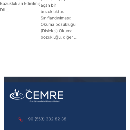
Bozuklukları Edinilmiş
açan bir
Dil …
bozukluktur.
Sınıflandırılması:
Okuma bozukluğu
(Disleksi) Okuma
bozukluğu, diğer …
+90 (553) 382 82 38